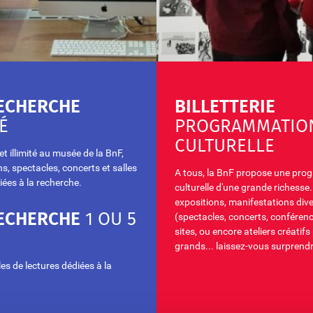
ECHERCHE
BILLETTERIE
É
PROGRAMMATIO
CULTURELLE
et illimité au musée de la BnF,
s, spectacles, concerts et salles
A tous, la BnF propose une pr
iées à la recherche.
culturelle d'une grande richesse
expositions, manifestations div
ECHERCHE
1 OU 5
(spectacles, concerts, conférence
sites, ou encore ateliers créatifs
grands... laissez-vous surprendr
es de lectures dédiées à la